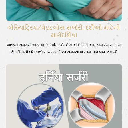
બેરિયાટ્રિક/વેઇટલોસ સર્જરી: દર્દીઓ માટેની
માર્ગદર્શિકા
આજના સમયમાં ભારતમાં મેદસ્વીતા એટલે કે ઓબેસિટી એક સામાન્ય સમસ્યા
છે. પશ્ચિમની દુનિયાથી શરૂ થયેલી આ સમસ્યા ભારતમાં પણ ખુબ ઝડપથી
ફેલાઈ રહી છે. અહીં, આપણે આ ચર્ચાને મોર્બિડ ઓબેસ વ્યક્તિ સુધી સીમિત
રાખીએ છીએ, જેના માટે બેરિયાટ્રિક/ ઓબેસિટી સર્જરી સારવારનો અસરકારક
વિકલ્પ છે. સામાન્ય રીતે, ભારતમાં મેદસ્વીતાથી વ્યક્તિઓના મનમાં બેરિયાટ્રિક/
વેઇટલોસ સર્જરી વિષે કેટલાંય પ્રશ્નો, શઁકા, ચિંતા અને ગેરસમજ હોય છે. એવા
બેરિયાટ્રિકના દર્દીઓ માટે આ લેખ એક માર્ગદર્શિકા છે.