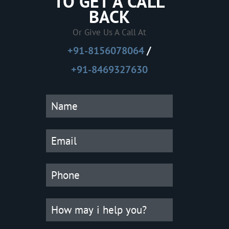
TO GET A CALL
BACK
Or Give Us A Call At
/
+91-8156078064
+91-8469327630