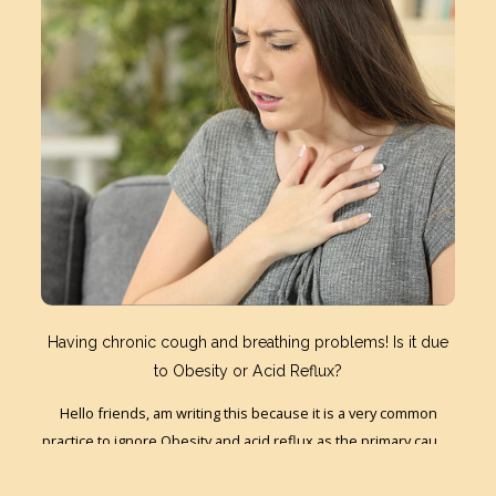
સમસ્યા GERDથી પીડાતી વ્યક્તિ તથા સમાજ માટે ભારરૂપ છે. દર્દીને દવા
કે સર્જરીની જરૂર હોય શકે છે. આમ છતાં આરોગ્યપ્રદ જીવનશૈલી તથા
આહાર સારવારને અસરકારક બનાવવા માટે ખુબ જરૂરી છે.
Having chronic cough and breathing problems! Is it due
to Obesity or Acid Reflux?
Hello friends, am writing this because it is a very common
practice to ignore Obesity and acid reflux as the primary cause
of cough and breathing problems.