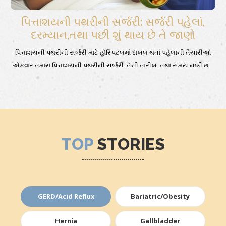
પિત્તાશયની પથરીની સર્જરી: સર્જરી પહેલાં,
દરમ્યાન,તથા પછી શું થાય છે તે જાણો
પિત્તાશયની પથરીની સર્જરી માટે હોસ્પિટલમાં દાખલ થતાં પહેલાની તૈયારીઓ
એકવાર તમારા પિત્તાશયની પથરીની સર્જરી, તેની તારીખ, તથા સમય નક્કી થઈ
Home
જાય ત્યારબાદ, સજિર્કલ ટીમ ઓપરેશનના સમયની માહિતી આપવા માટે
Continue reading
ઓપરેશન થિયેટર ઇન્ચાર્જનો સંપર્ક કરે છે. ઓપરેશન થિયેટર ઇન્ચાર્જ
સર્જરીની તારીખ અને સમય વિષે એનેસ્થેટિસ્ટ ડોક્ટરને જાણ કરે છે. સર્જન
પણ એનેસ્થેટિસ્ટ ડોક્ટરને કોલ કરીને સર્જરીનું…
TOP
STORIES
GERD/Acid Reflux
Bariatric/Obesity
Hernia
Gallbladder