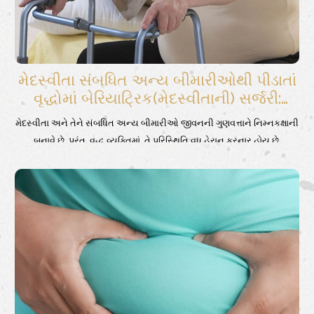
મેદસ્વીતા સંબધિત અન્ય બીમારીઓથી પીડાતાં
વૃદ્ધોમાં બેરિયાટ્રિક(મેદસ્વીતાની) સર્જરી:
પરિસ્થિતિની સમજ
મેદસ્વીતા અને તેને સંબધિત અન્ય બીમારીઓ જીવનની ગુણવત્તાને નિમ્નકક્ષાની
બનાવે છે. પરંતુ, વૃદ્ધ વ્યક્તિમાં, તે પરિસ્થિતિ વધુ હેરાન કરનાર હોય છે.
કેટલીકવાર તો રોજિંદી પ્રવૃતિઓ જાતે કરવું પણ ખુબ મુશ્કેલ થઈ જાય છે.
પોતાની સંભાળ માટે પણ અન્યની મદદની જરૂર પડી શકે છે. ઘણી વખત ઉંમરના
કારણે પણ બેરિયાટ્રિક સર્જરીને ધ્યાનમાં લેવામાં આવતી નથી. ખરેખર, તો આ
એ જ લોકો છે કે જેમને આ સર્જરીનો મહત્તમ ફાયદો થાય છે અને જો પૂરતી
કાળજી અને સાવચેતીથી કરવામાં આવે તો એકદમ સુરક્ષિત રીતે કરી શકાય છે.