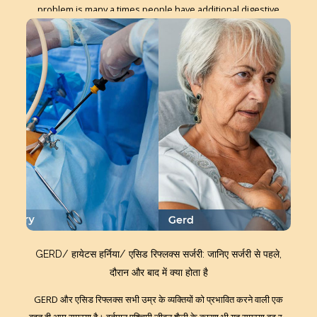
problem is many a times people have additional digestive
issues like constiaption and IBS (Irritable bowel syndorme)
along with acid reflux. The person may require medications
for these conditions even after surgery. If these conditions
are not recognised before surgery and explained to the
Home
patient,…
Continue reading
GERD/ हायेटस हर्निया/ एसिड रिफ्लक्स सर्जरी: जानिए सर्जरी से पहले,
दौरान और बाद में क्या होता है
GERD और एसिड रिफ्लक्स सभी उम्र के व्यक्तियों को प्रभावित करने वाली एक