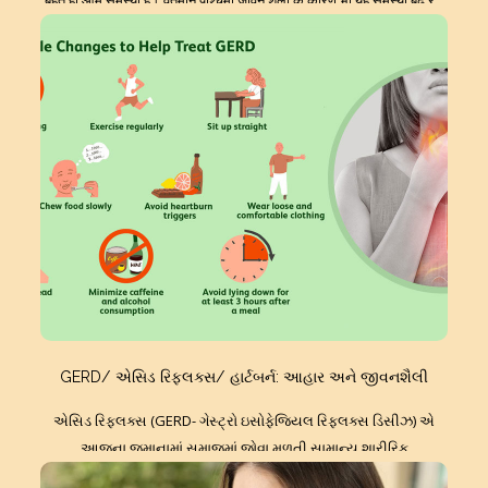
बहुत ही आम समस्या है। वर्तमान पश्चिमी जीवन शैली के कारण भी यह समस्या बढ़ रही
है। ज्यादातर मरीजों को दवाइयों के साथ आहार और जीवनशैली में बदलाव की जरूरत
होगी। इस सब के बावजूद अंत में कई मरीजों को सर्जरी की जरूरत भी हो सकती है।
एसिड रिफ्लक्स के मरीजों में हायेट्स हर्निया का होना एक महत्वपूर्ण कारण है, जो सर्जरी
को आवश्यक बना सकता है। इस GERD/ हायेटस हर्निया/ एसिड रिफ्लक्स की सर्जरी
की आवश्यकता हो ऐसे सभी मरीजों के लिए, यहां, सर्जरी की पूरी प्रक्रिया को समझने
में मदद करने का प्रयत्न किया गया है। आशा रखता हूँ की यह उन्हें चिंता कम करने में
और सर्जरी के लिए उचित तैयारी करने में मदद करेगा।
GERD/ એસિડ રિફ્લક્સ/ હાર્ટબર્ન: આહાર અને જીવનશૈલી
એસિડ રિફ્લક્સ (GERD- ગેસ્ટ્રો ઇસોફેજિયલ રિફ્લક્સ ડિસીઝ) એ
આજના જમાનામાં સમાજમાં જોવા મળતી સામાન્ય શારીરિક
સમસ્યાઓમાંની એક સમસ્યા છે. આ સમસ્યા જીવલેણ ન હોવા છતાં, આ