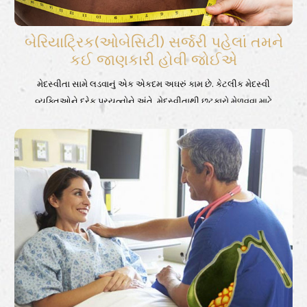
બેરિયાટ્રિક(ઓબેસિટી) સર્જરી પહેલાં તમને
કઈ જાણકારી હોવી જોઈએ
મેદસ્વીતા સામે લડવાનું એક એકદમ અઘરું કામ છે. કેટલીક મેદસ્વી
વ્યક્તિઓને દરેક પ્રયત્નોને અંતે, મેદસ્વીતાથી છુટકારો મેળવવા માટે
બેરિયાટ્રિક સર્જરીની આવશ્યકતા રહે છે. બેરિયાટ્રિક(ઓબેસિટી) સર્જરી
કરવાનો નિર્ણય એ એક મોટો નિર્ણય છે. આખરી નિર્ણય લેતા પહેલાં મેદસ્વી
વ્યક્તિ, ઘણી બધી શંકાઓ અને તથ્યો વિષે તપાસ કરે છે.અહીં, મેઁ તેઓની
કેટલાંક સામાન્ય શંકાઓ વિષે સમજાવીને તેવી વ્યક્તિઓની મદદ કરવાનો
પ્રયત્ન કર્યો છે. બેરિયાટ્રિક(ઓબેસિટી) સર્જરી પહેલાં તમને કઈ જાણકારી
હોવી જોઈએ, અહીં તે બતાવવામા આવી છે.