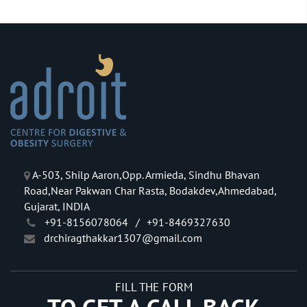
A-503, Shilp Aaron,Opp. Armieda, Sindhu Bhavan
Road,Near Pakwan Char Rasta, Bodakdev,Ahmedabad,
Gujarat, INDIA
+91-8156078064
/
+91-8469327630
drchiragthakkar1307@gmail.com
FILL THE FORM