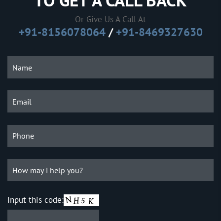
TO GET A CALL BACK
Or Give Us A Call At
+91-8156078064
/
+91-8469327630
Input this code: