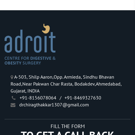
A-503, Shilp Aaron,Opp. Armieda, Sindhu Bhavan
Road,Near Pakwan Char Rasta, Bodakdev,Ahmedabad,
Gujarat, INDIA
+91-8156078064
/
+91-8469327630
drchiragthakkar1307@gmail.com
FILL THE FORM