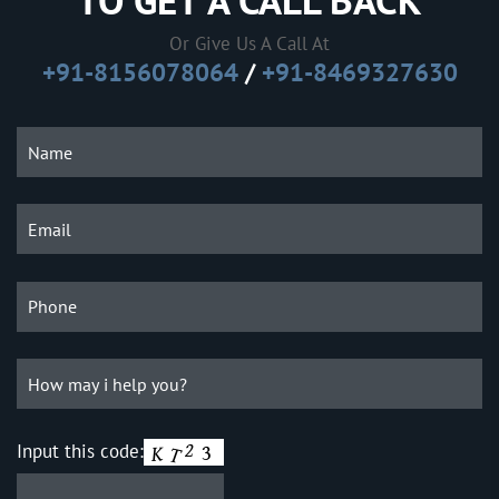
TO GET A CALL BACK
Or Give Us A Call At
+91-8156078064
/
+91-8469327630
Input this code: