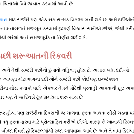
 ચિંતાઓ વિષે જ વાત કરવામાં આવી છે.
ઉપાય
માટે સર્જરી પણ એક સકારાત્મક વિકલ્પ બની શકે છે. અમે દર્દીઓન
ના મનોબળને મજબૂત કરવામાં દૃઢપણે વિશ્વાસ રાખીએ છીએ, જેથી કરી
ી ભરેલો અને સમજપૂર્વકનો નિર્ણય લઈ શકે.
 પછી શરૂઆતની રિકવરી
 છે અને તેથી સર્જરી પછીનો દુખાવો નહિવત્ હોય છે. અમારા બધા દર્દીઓ
છે. આપણા મોટાભાગના દર્દીઓને સર્જરી પછી કોઈપણ ઇન્જેક્શન
રીના થોડા કલાકો પછી એકવાર તેમને મોઢેથી પ્રવાહી આપવાની છૂટ અપ
 પણ તે જ દિવસે ટૂંક સમયમાં શરૂ થાય છે.
રૂર હોય, પણ સર્જરીના દિવસથી જ ચાલવા, ફરવા અથવા સીડી ચડવા પ
ને વધુ હરવા-ફરવા માટે પ્રોત્સાહિત કરીએ છીએ, કારણ કે આનાથી રિકવ
ીજા દિવસે હોસ્પિટલમાંથી રજા આપવામાં આવે છે. અને તે બધા ડિસ્ચા