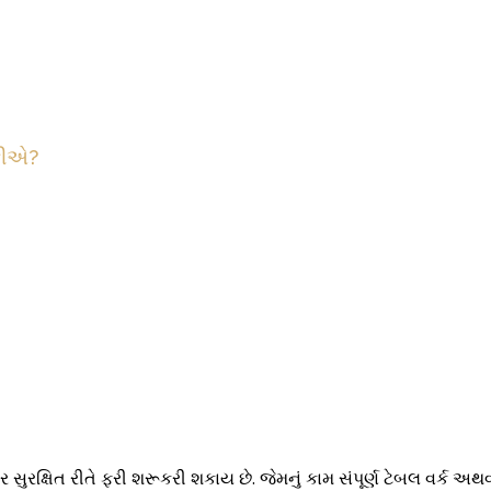
કીએ?
રક્ષિત રીતે ફરી શરૂકરી શકાય છે. જેમનું કામ સંપૂર્ણ ટેબલ વર્ક અથ