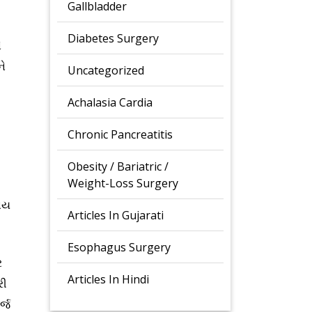
Gallbladder
Diabetes Surgery
ે
ને
Uncategorized
Achalasia Cardia
Chronic Pancreatitis
Obesity / Bariatric /
Weight-Loss Surgery
ાય
Articles In Gujarati
Esophagus Surgery
ર
Articles In Hindi
રી
ર્જ