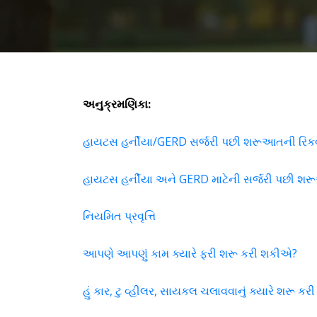
અનુક્રમણિકા:
હાયટસ હર્નીયા/GERD સર્જરી પછી શરૂઆતની રિક
હાયટસ હર્નીયા અને GERD માટેની સર્જરી પછી શરૂ
નિયમિત પ્રવૃત્તિ
આપણે આપણું કામ ક્યારે ફરી શરૂ કરી શકીએ?
હું કાર, ટુ વ્હીલર, સાયકલ ચલાવવાનું ક્યારે શરૂ કરી 