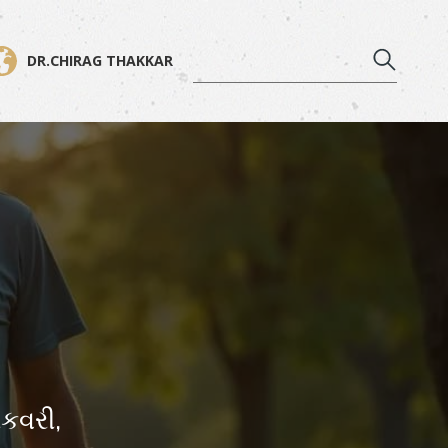
DR.CHIRAG THAKKAR
િકવરી,