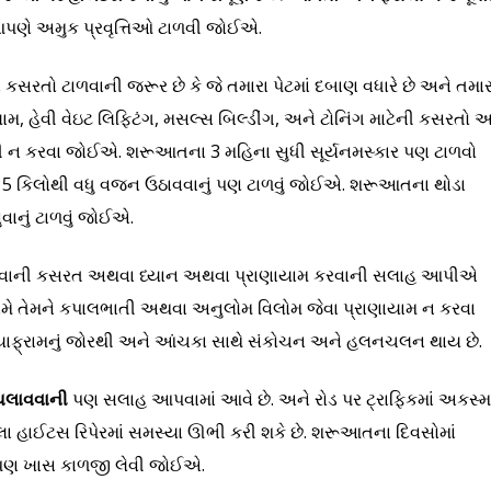
ધી આપણે અમુક પ્રવૃત્તિઓ ટાળવી જોઈએ.
 કસરતો ટાળવાની જરૂર છે કે જે તમારા પેટમાં દબાણ વધારે છે અને તમાર
મ, હેવી વેઇટ લિફ્ટિંગ, મસલ્સ બિલ્ડીંગ, અને ટોનિંગ માટેની કસરતો અ
ધી ન કરવા જોઈએ. શરૂઆતના 3 મહિના સુધી સૂર્યનમસ્કાર પણ ટાળવો
 5 કિલોથી વધુ વજન ઉઠાવવાનું પણ ટાળવું જોઈએ. શરૂઆતના થોડા
વાનું ટાળવું જોઈએ.
ાસ લેવાની કસરત અથવા ધ્યાન અથવા પ્રાણાયામ કરવાની સલાહ આપીએ
ુ અમે તેમને કપાલભાતી અથવા અનુલોમ વિલોમ જેવા પ્રાણાયામ ન કરવા
ાફ્રામનું જોરથી અને આંચકા સાથે સંકોચન અને હલનચલન થાય છે.
 ચલાવવાની
પણ સલાહ આપવામાં આવે છે. અને રોડ પર ટ્રાફિકમાં અકસ્મ
કરેલા હાઈટસ રિપેરમાં સમસ્યા ઊભી કરી શકે છે. શરૂઆતના દિવસોમાં
ે પણ ખાસ કાળજી લેવી જોઈએ.