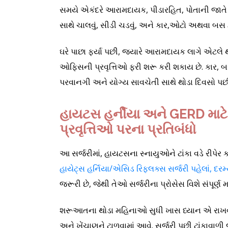
સમયે એકંદરે આરામદાયક, પીડારહિત, પોતાની જાતે 
સાથે ચાલવું, સીડી ચડવું, અને કાર,ઓટો અથવા બસ દ્
ઘરે પાછા ફર્યા પછી, જયારે આરામદાયક લાગે એટલ
ઓફિસની પ્રવૃત્તિઓ ફરી શરૂ કરી શકાય છે. કાર, બ
પરવાનગી અને યોગ્ય સાવચેતી સાથે થોડા દિવસો પછ
હાયટસ હર્નીયા અને GERD માટ
પ્રવૃત્તિઓ પરના પ્રતિબંધો
આ સર્જરીમાં, હાયટસના સ્નાયુઓને ટાંકા વડે રીપેર ક
હાયેટ્સ હર્નિયા/એસિડ રિફ્લક્સ સર્જરી પહેલાં, દરમ
જરૂરી છે, જેથી તેઓ સર્જરીના પ્રોસેસ વિશે સંપૂર્ણ
શરૂઆતના થોડા મહિનાઓ સુધી ખાસ ધ્યાન એ રાખવાનું 
અને ખેંચાણને ટાળવામાં આવે. સર્જરી પછી ટાંકાવ