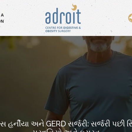
 A
ON
 હર્નીયા અને GERD સર્જરી: સર્જરી પછી ર