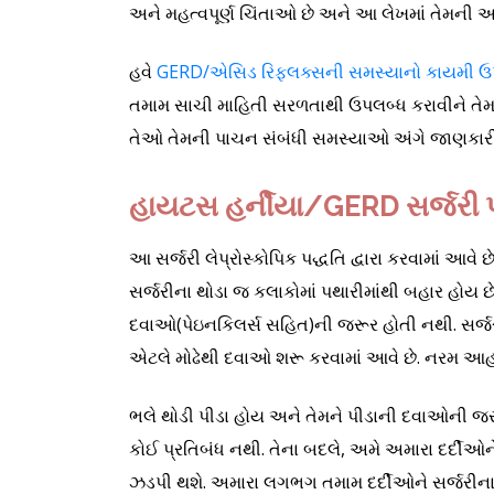
અને મહત્વપૂર્ણ ચિંતાઓ છે અને આ લેખમાં તેમની આ
હવે
GERD/એસિડ રિફ્લક્સની સમસ્યાનો કાયમી 
તમામ સાચી માહિતી સરળતાથી ઉપલબ્ધ કરાવીને તેમ
તેઓ તેમની પાચન સંબંધી સમસ્યાઓ અંગે જાણકારીથ
હાયટસ હર્નીયા/GERD સર્જરી
આ સર્જરી લેપ્રોસ્કોપિક પદ્ધતિ દ્વારા કરવામાં આવે
સર્જરીના થોડા જ કલાકોમાં પથારીમાંથી બહાર હોય 
દવાઓ(પેઇનકિલર્સ સહિત)ની જરૂર હોતી નથી. સર્જ
એટલે મોઢેથી દવાઓ શરૂ કરવામાં આવે છે. નરમ આહાર
ભલે થોડી પીડા હોય અને તેમને પીડાની દવાઓની જ
કોઈ પ્રતિબંધ નથી. તેના બદલે, અમે અમારા દર્દીઓ
ઝડપી થશે. અમારા લગભગ તમામ દર્દીઓને સર્જરીના બ