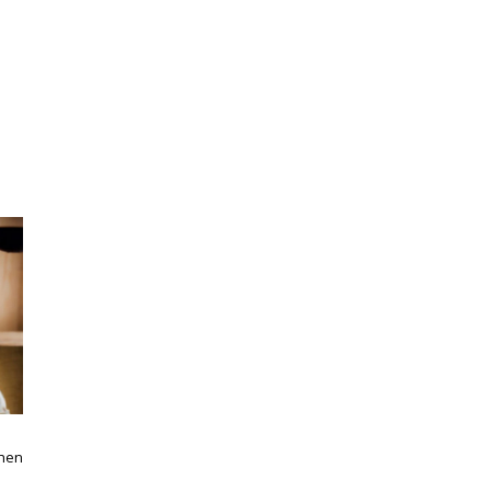
When
GERD / Acid Reflux / Heartburn: Does Surgery Really Solve The
Problem?