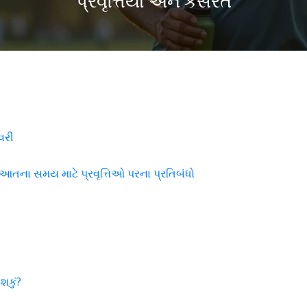
પ્રવૃત્તિયો અને કસરત
વરી
આતના સમય માટે પ્રવૃત્તિઓ પરના પ્રતિબંધો
શકું?