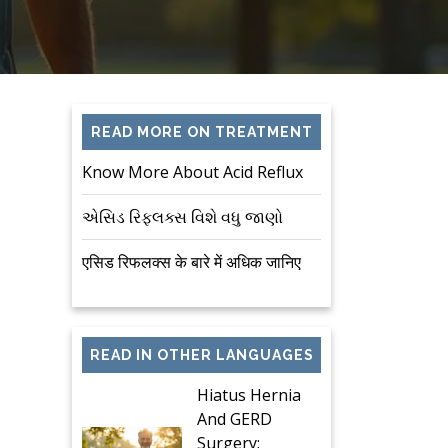
READ MORE ON TREATMENT
Know More About Acid Reflux
એસિડ રિફ્લક્સ વિશે વધુ જાણો
एसिड रिफलक्स के बारे में अधिक जानिए
READ IN OTHER LANGUAGES
Hiatus Hernia
And GERD
Surgery: