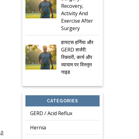
Recovery,
Activity And
Exercise After
Surgery
हायटस हर्निया और
GERD सर्जरी:
रिकवरी, कार्य और
व्यायाम पर विस्तृत
गाइड
CATEGORIES
GERD / Acid Reflux
Hernia
ચી