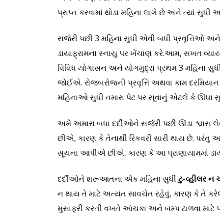
પ્રાપ્ત કરવામાં થોડા મહિના લાગે છે અને ત્યાં સુ
સર્જરી પછી 3 મહિના સુધી એવી બધી પ્રવૃત્તિઓ અને
ડાયાફ્રામના સ્નાયુ પર ખેંચાણ કરે.આમ, સખત વ્યાયા
વિવિધ યોગાસન અને યોગમુદ્રા પ્રથમ 3 મહિના સુ
જોઈએ. રોજબરોજની પ્રવૃત્તિ અથવા કામ દરમિયાન
મહિનાઓ સુધી તમારા પેટ પર સૂવાનું એટલે કે ઊંધા સુ
અમે અમારા બધા દર્દીઓને સર્જરી પછી ઊંડા શ્વ
છીએ, કારણ કે તેનાથી રિકવરી સારી થાય છે. પરંત
સૂચના આપીએ છીએ, કારણ કે આ પ્રાણાયામમાં ડાય
દર્દીઓને શરૂઆતના એક મહિના સુધી
ટુ-વ્હીલર ન
ન થાય તે માટે અત્યંત સાવચેત રહેવું, કારણ કે તે 
મુસાફરી કરતી વખતે આંચકા અને બમ્પ ટાળવા માટ