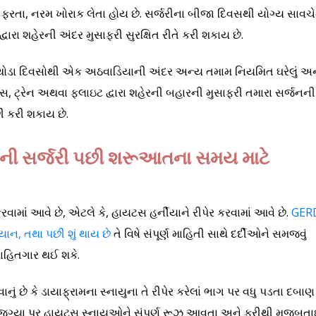
ફરતા, નરમ ખોરાક લેતા હોય છે. સર્જરીના બીજા દિવસથી યોગ્ય સાવચ
વારા શહેરની અંદર મુસાફરી સુરક્ષિત રીતે કરી શકાય છે.
ે થોડા દિવસોથી એક અઠવાડિયાની અંદર અન્ય તમામ નિયમિત ઘરેલું અન
સ, ટ્રેન અથવા ફ્લાઇટ દ્વારા શહેરની બહારની મુસાફરી તમારા સર્જનની
ી કરી શકાય છે.
ેની સર્જરી પછી શરૂઆતના સમય માટે
રવામાં આવે છે, એટલે કે, હાયટસ હર્નીયાને રીપેર કરવામાં આવે છે.
GER
્યાન, તથા પછી શું થાય છે
તે વિષે સંપૂર્ણ માહિતી સાથે દર્દીઓને સમજવું
 માહિતગાર થઈ શકે.
છે કે ડાયાફ્રામના સ્નાયુના તે રીપેર કરેલાં ભાગ પર વધુ પડતા દબાણ
ાળી જગ્યા પર હાયટસ સ્નાયુઓને સંપૂર્ણ રૂઝ આવતા અને ફરીથી મજબૂત