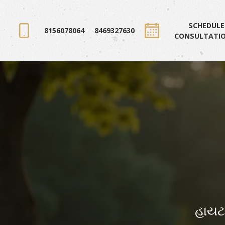
SCHEDULE
8156078064
8469327630
CONSULTATI
હાયટસ