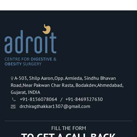
A-503, Shilp Aaron,Opp. Armieda, Sindhu Bhavan
Road,Near Pakwan Char Rasta, Bodakdev,Ahmedabad,
Gujarat, INDIA
+91-8156078064
/
+91-8469327630
drchiragthakkar1307@gmail.com
FILL THE FORM