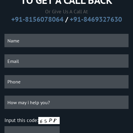
TO GET A CALL BACK
Or Give Us A Call At
+91-8156078064
/
+91-8469327630
Input this code: